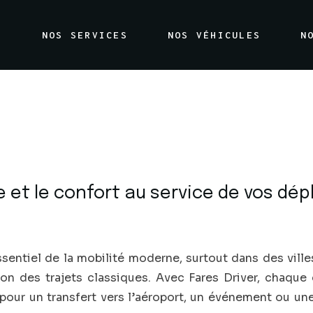
Événements
L
NOS SERVICES
NOS VÉHICULES
N
Transfert Aéroport
Mariage
Événements
Sorties et Découvertes
Transfert Aéroport
Touristiques
Mariage
Sorties et Découvertes
ce et le confort au service de vos d
Touristiques
sentiel de la mobilité moderne, surtout dans des vill
tion des trajets classiques. Avec Fares Driver, chaqu
 pour un transfert vers l’aéroport, un événement ou une