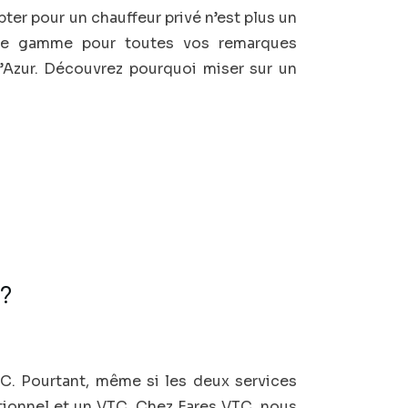
pter pour un chauffeur privé n’est plus un
t de gamme pour toutes vos remarques
’Azur. Découvrez pourquoi miser sur un
s?
TC. Pourtant, même si les deux services
itionnel et un VTC. Chez Fares VTC, nous