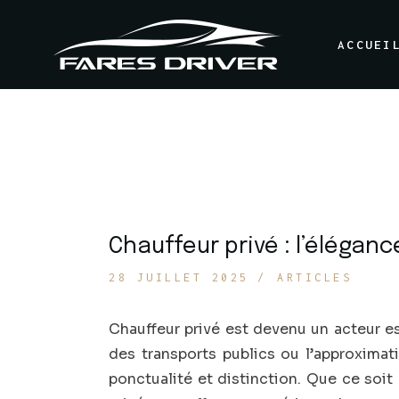
Skip
to
the
ACCUEI
content
Chauffeur privé : l’élégan
28 JUILLET 2025
ARTICLES
Chauffeur privé est devenu un acteur es
des transports publics ou l’approxima
ponctualité et distinction. Que ce soit