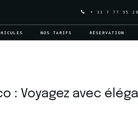
+ 33 7 77 95 2
Événements
Transfert Aéroport
ÉHICULES
NOS TARIFS
RÉSERVATION
Mariage
Sorties et Découvertes
Touristiques
o : Voyagez avec éléga