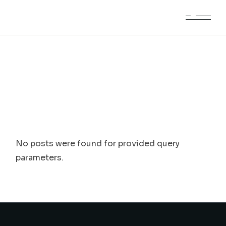
Skip
to
the
content
No posts were found for provided query
parameters.